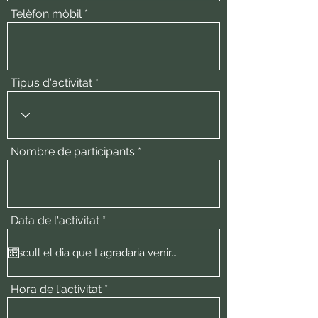
Telèfon mòbil
Tipus d'activitat
Nombre de participants
r
Data de l'activitat
*
e
q
u
i
r
e
Hora de l'activitat
d