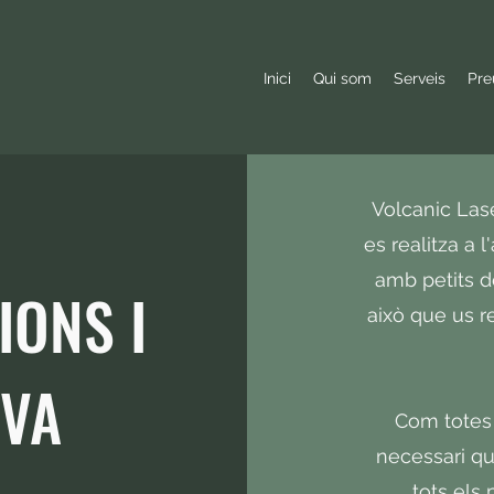
Inici
Qui som
Serveis
Pre
Volcanic Las
es realitza a l
amb petits de
ONS I
això que us r
VA
Com totes l
necessari que
tots els 