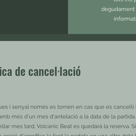
degudament 
informat
ica de cancel·lació
es i senyal només es tornen en cas que es cancel·li 
amb més d'un mes d'antelació a la data de la partida
l·lar més tard, Volcanic Beat es quedarà la reserva. S
 opció d'aprofitar-la fent la partida en una altra data 