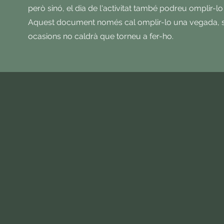
però sinó, el dia de l'activitat també podreu omplir-lo 
Aquest document només cal omplir-lo una vegada, si 
ocasions no caldrà que torneu a fer-ho.