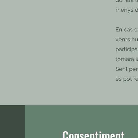
menys d'
En cas d
vents hur
participa
tornarà l
Sent per
es pot re
Consentiment