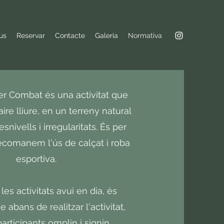
us
Reservar
Contacte
Galeria
Normativa
er Combat és una activitat que
'aire lliure, en un terreny natural
snivells i irregularitats. És per
ecomanem l'ús de calçat i roba
esportiva.
es activitats avui en dia, és
 abans de realitzar l'activitat,
participants omplin i signin