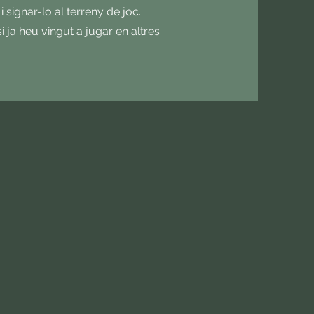
i signar-lo al terreny de joc.
ja heu vingut a jugar en altres