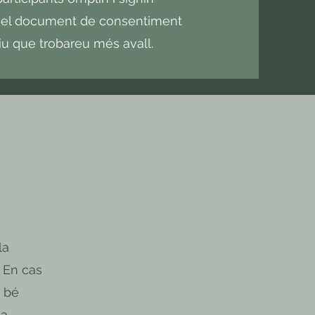
el document de consentiment
iu que trobareu més avall.
la
. En cas
i bé
(a