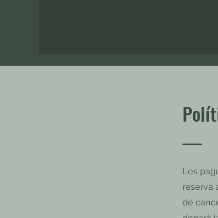
Polít
Les pagu
reserva 
de cance
donarà la