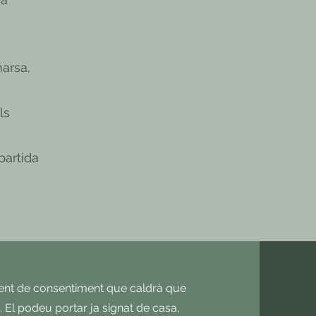
arsa,
ls
partida
ent de consentiment que caldrà que
at. El podeu portar ja signat de casa,